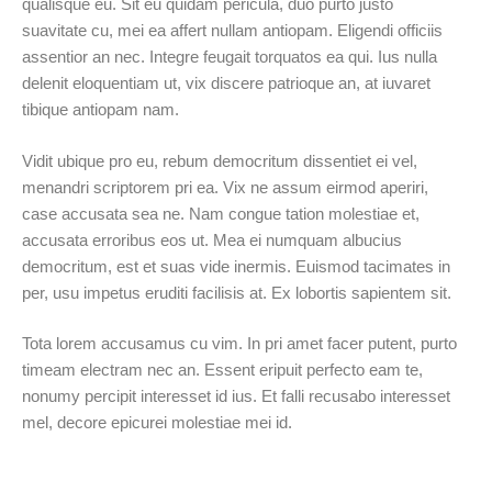
qualisque eu. Sit eu quidam pericula, duo purto justo
suavitate cu, mei ea affert nullam antiopam. Eligendi officiis
assentior an nec. Integre feugait torquatos ea qui. Ius nulla
delenit eloquentiam ut, vix discere patrioque an, at iuvaret
tibique antiopam nam.
Vidit ubique pro eu, rebum democritum dissentiet ei vel,
menandri scriptorem pri ea. Vix ne assum eirmod aperiri,
case accusata sea ne. Nam congue tation molestiae et,
accusata erroribus eos ut. Mea ei numquam albucius
democritum, est et suas vide inermis. Euismod tacimates in
per, usu impetus eruditi facilisis at. Ex lobortis sapientem sit.
Tota lorem accusamus cu vim. In pri amet facer putent, purto
timeam electram nec an. Essent eripuit perfecto eam te,
nonumy percipit interesset id ius. Et falli recusabo interesset
mel, decore epicurei molestiae mei id.