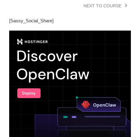
NEXT TO COURSE
[Sassy_Social_Share]