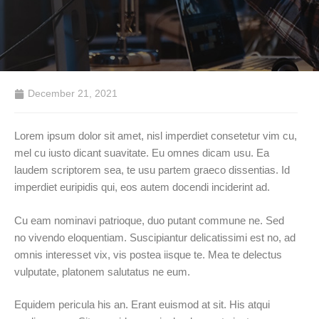
December 21, 2021
Lorem ipsum dolor sit amet, nisl imperdiet consetetur vim cu,
mel cu iusto dicant suavitate. Eu omnes dicam usu. Ea
laudem scriptorem sea, te usu partem graeco dissentias. Id
imperdiet euripidis qui, eos autem docendi inciderint ad.
Cu eam nominavi patrioque, duo putant commune ne. Sed
no vivendo eloquentiam. Suscipiantur delicatissimi est no, ad
omnis interesset vix, vis postea iisque te. Mea te delectus
vulputate, platonem salutatus ne eum.
Equidem pericula his an. Erant euismod at sit. His atqui