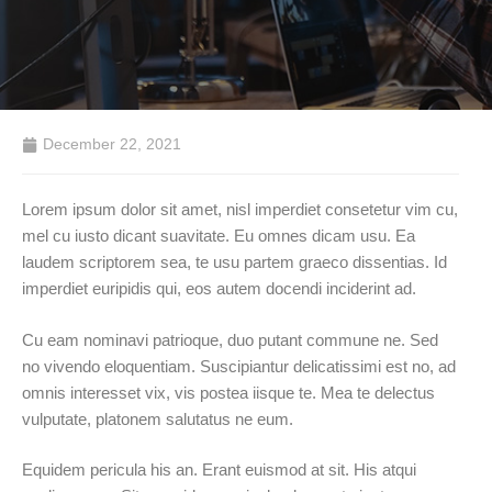
December 22, 2021
Lorem ipsum dolor sit amet, nisl imperdiet consetetur vim cu,
mel cu iusto dicant suavitate. Eu omnes dicam usu. Ea
laudem scriptorem sea, te usu partem graeco dissentias. Id
imperdiet euripidis qui, eos autem docendi inciderint ad.
Cu eam nominavi patrioque, duo putant commune ne. Sed
no vivendo eloquentiam. Suscipiantur delicatissimi est no, ad
omnis interesset vix, vis postea iisque te. Mea te delectus
vulputate, platonem salutatus ne eum.
Equidem pericula his an. Erant euismod at sit. His atqui